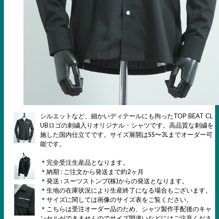
シルエットなど、細かいディテールにも拘ったTOP BEAT CL
UBロゴの刺繍入りオリジナル・シャツです。高品質な刺繍を
施した国内仕立てです。サイズ展開はSS〜3Lまでオーダー可
能です。
＊完全受注生産品となります。
＊納期 : ご注文から発送まで約2ヶ月
＊発送 : スーツストンプ(株)からの発送となります。
＊生地の在庫状況により生産終了になる場合もございます。
＊サイズに関しては画像のサイズ表をご覧ください。
＊こちらは受注オーダー品のため、シャツ製作手配後のキャ
ンセルができませんのでサイズ間違いなどにはご注意くださ